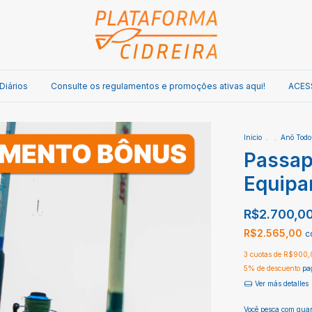
Diários
Consulte os regulamentos e promoções ativas aqui!
ACES
Inicio
.
.
Anõ Todo
Passap
Equipa
R$2.700,0
R$2.565,00
c
3
cuotas de
R$900,
5% de descuento
pag
Ver más detalles
Você pesca com quan