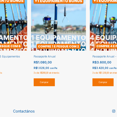
 5 Equipamentos
Passaporte Anual
Passaporte Anual 
R$1.080,00
R$3.600,00
R$1.026,00
R$3.420,00
con
Pix
con
Pix
rés
3
x
de
R$360,00
sin interés
3
x
de
R$1.200,00
sin int
Comprar
Comprar
Contactános