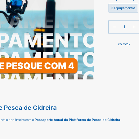
3 Equipamentos
en stock
e Pesca de Cidreira
nte o ano inteiro com o
Passaporte Anual da Plataforma de Pesca de Cidreira
.