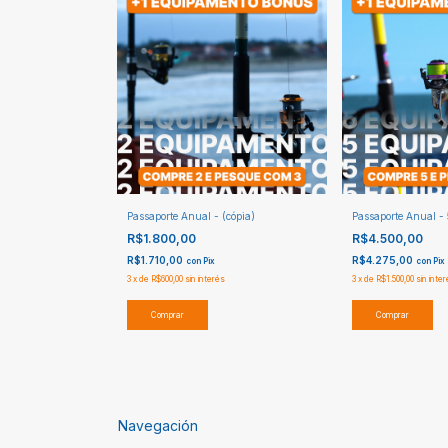
Passaporte Anual - (cópia)
Passaporte Anual -
R$1.800,00
R$4.500,00
R$1.710,00
R$4.275,00
con
Pix
con
Pix
3
x
de
R$600,00
sin interés
3
x
de
R$1.500,00
sin inte
Comprar
Comprar
Navegación