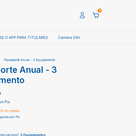
0
SE O APP PARA TITULARES
Camera 24H
.
Passaporte Anual - 3 Equipamento
orte Anual - 3
mento
0
on
Pix
00
sin interés
ando con Pix
tos caniços?:
3 Equipamentos