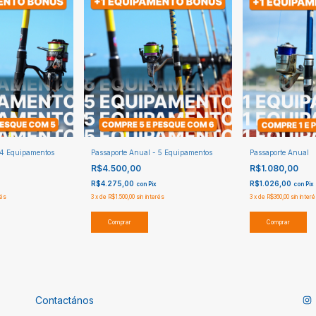
 4 Equipamentos
Passaporte Anual - 5 Equipamentos
Passaporte Anual
R$4.500,00
R$1.080,00
R$4.275,00
R$1.026,00
con
Pix
con
Pix
rés
3
x
de
R$1.500,00
sin interés
3
x
de
R$360,00
sin inter
Comprar
Comprar
Contactános