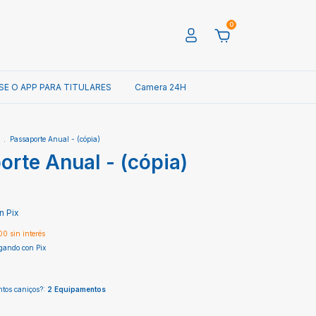
0
SE O APP PARA TITULARES
Camera 24H
.
Passaporte Anual - (cópia)
rte Anual - (cópia)
0
n
Pix
00
sin interés
ando con Pix
tos caniços?:
2 Equipamentos