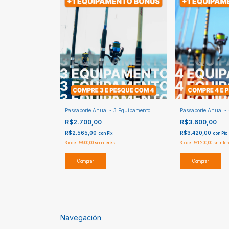
Passaporte Anual - 3 Equipamento
Passaporte Anual -
R$2.700,00
R$3.600,00
R$2.565,00
R$3.420,00
con
Pix
con
Pix
3
x
de
R$900,00
sin interés
3
x
de
R$1.200,00
sin inte
Comprar
Comprar
Navegación