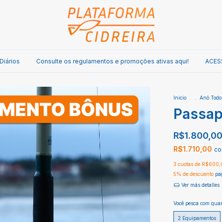
Diários
Consulte os regulamentos e promoções ativas aqui!
ACES
Inicio
.
.
Anõ Todo
Passapo
R$1.800,0
R$1.710,00
co
3
cuotas de
R$600,
5% de descuento
pag
Ver más detalles
Você pesca com quan
2 Equipamentos